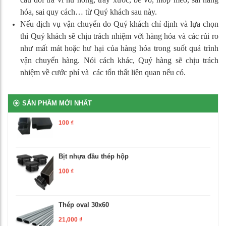
Bàn ghế bán trú rời gỗ tự nhiên phủ vernia
hóa, sai quy cách… từ Quý khách sau này.
2,700,000
₫
Nếu dịch vụ vận chuyển do Quý khách chỉ định và lựa chọn
thì Quý khách sẽ chịu trách nhiệm với hàng hóa và các rủi ro
như mất mát hoặc hư hại của hàng hóa trong suốt quá trình
Bịt nhựa chân oval
vận chuyển hàng. Nói cách khác, Quý hàng sẽ chịu trách
100
₫
nhiệm về cước phí và các tổn thất liên quan nếu có.
Bịt nhựa móng ngựa chữ L
SẢN PHẨM MỚI NHẤT
100
₫
Bịt nhựa đầu thép hộp
100
₫
Thép oval 30x60
21,000
₫