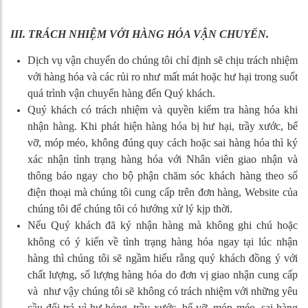
460,000
₫
III. TRÁCH NHIỆM VỚI HÀNG HÓA VẬN CHUYỂN.
Bàn học đơn gấp gọn
Dịch vụ vận chuyển do chúng tôi chỉ định sẽ chịu trách nhiệm
1,250,000
₫
với hàng hóa và các rủi ro như mất mát hoặc hư hại trong suốt
quá trình vận chuyển hàng đến Quý khách.
Quý khách có trách nhiệm và quyền kiểm tra hàng hóa khi
Ghế xoay văn phòng
nhận hàng. Khi phát hiện hàng hóa bị hư hại, trầy xước, bể
1,500,000
₫
vỡ, móp méo, không đúng quy cách hoặc sai hàng hóa thì ký
xác nhận tình trạng hàng hóa với Nhân viên giao nhận và
thông báo ngay cho bộ phận chăm sóc khách hàng theo số
Bàn giáo viên có hộc ngăn kéo
điện thoại mà chúng tôi cung cấp trên đơn hàng, Website của
3,560,000
₫
chúng tôi để chúng tôi có hướng xử lý kịp thời.
Nếu Quý khách đã ký nhận hàng mà không ghi chú hoặc
không có ý kiến về tình trạng hàng hóa ngay tại lúc nhận
Bàn để máy tính 2 chỗ chân sắt
hàng thì chúng tôi sẽ ngầm hiểu rằng quý khách đồng ý với
2,650,000
₫
chất lượng, số lượng hàng hóa do đơn vị giao nhận cung cấp
và như vậy chúng tôi sẽ không có trách nhiệm với những yêu
cầu đổi trả vì hư hỏng, trầy xước, bể vỡ, móp méo, sai hàng