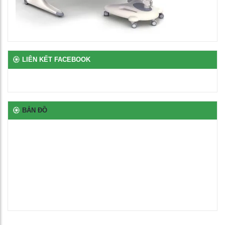
Bàn để máy tính 2 chỗ chân sắt
2,650,000
₫
Bàn ghế bán trú rời gỗ tự nhiên phủ vernia
LIÊN KẾT FACEBOOK
2,700,000
₫
Bịt nhựa chân oval
BẢN ĐỒ
100
₫
Bịt nhựa móng ngựa chữ L
100
₫
Bịt nhựa đầu thép hộp
100
₫