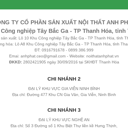
NG TY CỔ PHẦN SẢN XUẤT NỘI THẤT ANH P
 Công nghiệp Tây Bắc Ga - TP Thanh Hóa, tỉnh
sản xuất: Lô 10 Khu Công nghiệp Tây Bắc Ga - TP Thanh Hóa, tỉnh 
ng hóa: Lô A8 Khu Công nghiệp Tây Bắc Ga - TP Thanh Hóa, tỉnh Th
ĐT: 0916791678 - 0899.386.999
Emai: anhphat.ceo@gmail.com - Website: noithatanhphat.vn
ĐKKD:
2802421905 ngày 30/09/2016 tại SKHĐT Thanh Hóa
CHI NHÁNH 2
ĐẠI LÝ KHU VỰC GIA VIỄN NINH BÌNH
Địa chỉ: Đường 477 Khu CN Gia Vân, Gia Viễn, Ninh Bình
CHI NHÁNH 3
ĐẠI LÝ KHU VỰC NGHỆ AN
Địa chỉ: Số 3 Đường số 1 Khu Biệt Thự liền kề Hưng Thịnh,