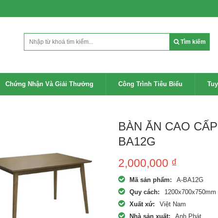
Tìm kiếm
Chứng Nhận Và Giải Thưởng
Công Trình Tiêu Biểu
Tu
BÀN ĂN CAO CẤP
BA12G
2,000,000
₫
Mã sản phẩm:
A-BA12G
Quy cách:
1200x700x750mm
Xuất xứ:
Việt Nam
Nhà sản xuất:
Anh Phát