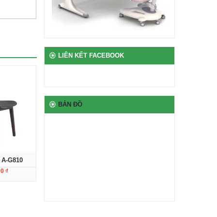
2,650,000
₫
Bàn ghế bán trú rời gỗ
tự nhiên phủ vernia
LIÊN KẾT FACEBOOK
2,700,000
₫
Bịt nhựa chân oval
100
₫
BẢN ĐỒ
Bịt nhựa móng ngựa
chữ L
100
₫
 A-G810
00
₫
Bịt nhựa đầu thép hộp
hi tiết
100
₫