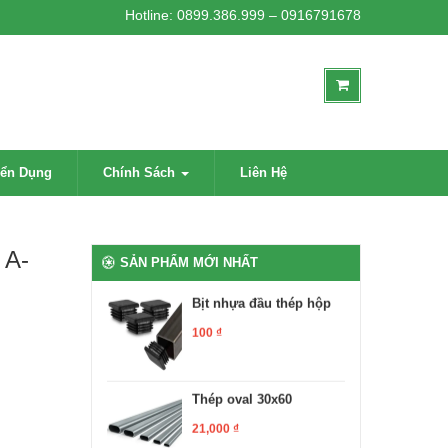
Hotline: 0899.386.999 – 0916791678
2,700,000
₫
Bịt nhựa chân oval
100
₫
yển Dụng
Chính Sách
Liên Hệ
Bịt nhựa móng ngựa
chữ L
100
₫
 A-
SẢN PHẨM MỚI NHẤT
Bịt nhựa đầu thép hộp
100
₫
Thép oval 30x60
21,000
₫