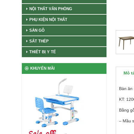
NỘI THẤT VĂN PHÒNG
PHỤ KIỆN NỘI THẤT
SÀN GỖ
SẮT THÉP
THIẾT BỊ Y TẾ
KHUYẾN MÃI
Mô t
Bàn ăn
KT: 12
Bằng gỗ
– Mầu 