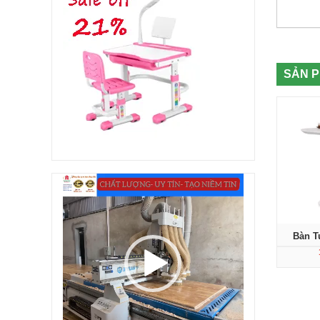
SẢN 
Trình
chơi
Video
Bàn T