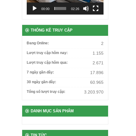
00:00
02:26
THỐNG KÊ TRUY CẬP
Đang Online:
2
Lượt truy cập hôm nay:
1.155
Lượt truy cập hôm qua:
2.671
7 ngày gần đây:
17.896
30 ngày gần đây:
60.965
Tổng số lượt truy cập:
3.203.970
DANH MỤC SẢN PHẨM
TIN TỨC