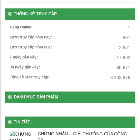
460,000
₫
THỐNG KÊ TRUY CẬP
Bàn học đơn gấp gọn
Đang Online:
1
1,250,000
₫
Lượt truy cập hôm nay:
861
Lượt truy cập hôm qua:
2.671
Ghế xoay văn phòng
7 ngày gần đây:
17.602
1,500,000
₫
30 ngày gần đây:
60.671
Tổng số lượt truy cập:
3.203.676
Bàn giáo viên có hộc ngăn kéo
3,560,000
₫
DANH MỤC SẢN PHẨM
Bàn để máy tính 2 chỗ chân sắt
TIN TỨC
2,650,000
₫
CHỨNG NHẬN – GIẢI THƯỞNG CỦA CÔNG
TY