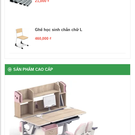
Ghế học sinh chân chữ L
460,000
₫
Bàn học đơn gấp gọn
1,250,000
₫
SẢN PHẨM CAO CẤP
Ghế xoay văn phòng
1,500,000
₫
Bàn giáo viên có hộc ngăn kéo
3,560,000
₫