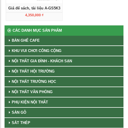
Giá để sách, tài liệu A-GS5K3
4,350,000
₫
Xem chi tiết
CÁC DANH MỤC SẢN PHẨM
BÀN GHẾ CAFE
KHU VUI CHƠI CÔNG CỘNG
NỘI THẤT GIA ĐÌNH - KHÁCH SẠN
NỘI THẤT HỘI TRƯỜNG
NỘI THẤT TRƯỜNG HỌC
NỘI THẤT VĂN PHÒNG
PHỤ KIỆN NỘI THẤT
SÀN GỖ
SẮT THÉP