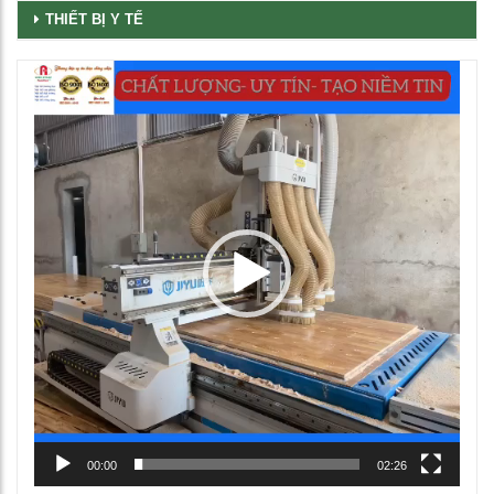
THIẾT BỊ Y TẾ
Trình
chơi
Video
00:00
02:26
Ghế học sinh chân chữ L