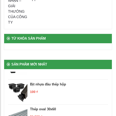
Bàn ghế bán trú rời gỗ tự nhiên phủ vernia
2,700,000
₫
Bịt nhựa chân oval
100
₫
TỪ KHÓA SẢN PHẨM
Bịt nhựa móng ngựa chữ L
100
₫
SẢN PHẨM MỚI NHẤT
Bịt nhựa đầu thép hộp
100
₫
Thép oval 30x60
21,000
₫