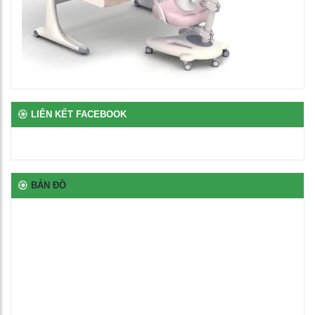
Bàn để máy tính 2 chỗ chân sắt
2,650,000
₫
Bàn ghế bán trú rời gỗ tự nhiên phủ vernia
2,700,000
₫
LIÊN KẾT FACEBOOK
Bịt nhựa chân oval
100
₫
BẢN ĐỒ
Bịt nhựa móng ngựa chữ L
100
₫
Bịt nhựa đầu thép hộp
100
₫