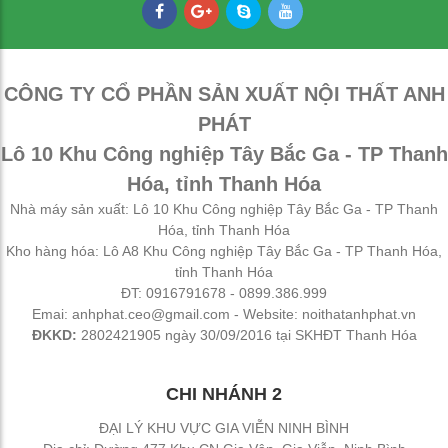
Bàn giáo viên có hộc ngăn kéo
3,560,000
₫
CÔNG TY CỔ PHẦN SẢN XUẤT NỘI THẤT ANH
PHÁT
Bàn để máy tính 2 chỗ chân sắt
Lô 10 Khu Công nghiệp Tây Bắc Ga - TP Thanh
2,650,000
₫
Hóa, tỉnh Thanh Hóa
Nhà máy sản xuất: Lô 10 Khu Công nghiệp Tây Bắc Ga - TP Thanh
Bàn ghế bán trú rời gỗ tự nhiên phủ vernia
Hóa, tỉnh Thanh Hóa
Kho hàng hóa: Lô A8 Khu Công nghiệp Tây Bắc Ga - TP Thanh Hóa,
2,700,000
₫
tỉnh Thanh Hóa
ĐT: 0916791678 - 0899.386.999
Emai: anhphat.ceo@gmail.com - Website: noithatanhphat.vn
Bịt nhựa chân oval
ĐKKD:
2802421905 ngày 30/09/2016 tại SKHĐT Thanh Hóa
100
₫
CHI NHÁNH 2
Bịt nhựa móng ngựa chữ L
ĐẠI LÝ KHU VỰC GIA VIỄN NINH BÌNH
100
₫