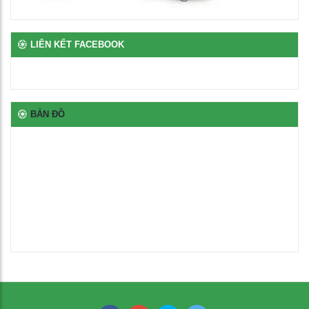
100
₫
LIÊN KẾT FACEBOOK
Thép oval 30x60
21,000
₫
BẢN ĐỒ
Ghế học sinh chân chữ L
460,000
₫
Bàn học đơn gấp gọn
1,250,000
₫
Ghế xoay văn phòng
1,500,000
₫