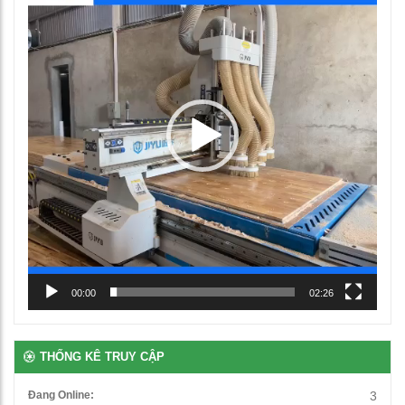
Video
00:00
02:26
THỐNG KÊ TRUY CẬP
Đang Online:
3