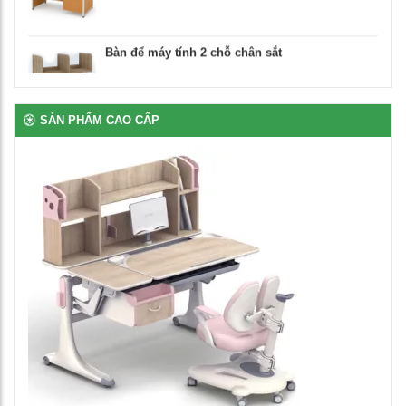
Bàn để máy tính 2 chỗ chân sắt
2,650,000
₫
Bàn ghế bán trú rời gỗ tự nhiên phủ vernia
SẢN PHẨM CAO CẤP
2,700,000
₫
Bịt nhựa chân oval
100
₫
Bịt nhựa móng ngựa chữ L
100
₫
Bịt nhựa đầu thép hộp