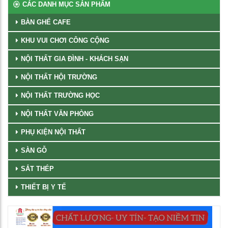
CÁC DANH MỤC SẢN PHẨM
BÀN GHẾ CAFE
KHU VUI CHƠI CÔNG CỘNG
NỘI THẤT GIA ĐÌNH - KHÁCH SẠN
NỘI THẤT HỘI TRƯỜNG
NỘI THẤT TRƯỜNG HỌC
NỘI THẤT VĂN PHÒNG
PHỤ KIỆN NỘI THẤT
SÀN GỖ
SẮT THÉP
THIẾT BỊ Y TẾ
Trình
chơi