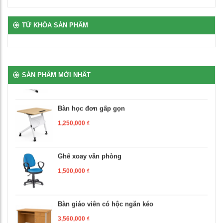
TỪ KHÓA SẢN PHẨM
Ghế học sinh chân chữ L
460,000
₫
SẢN PHẨM MỚI NHẤT
Bàn học đơn gấp gọn
1,250,000
₫
Ghế xoay văn phòng
1,500,000
₫
Bàn giáo viên có hộc ngăn kéo
3,560,000
₫