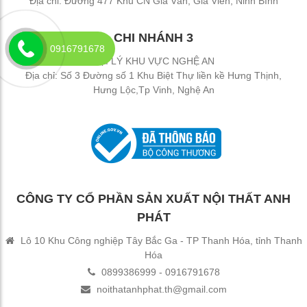
Địa chỉ: Đường 477 Khu CN Gia Vân, Gia Viễn, Ninh Bình
CHI NHÁNH 3
Bịt nhựa đầu thép hộp
0916791678
ĐẠI LÝ KHU VỰC NGHỆ AN
100
₫
Địa chỉ: Số 3 Đường số 1 Khu Biệt Thự liền kề Hưng Thịnh,
Hưng Lộc,Tp Vinh, Nghệ An
Thép oval 30x60
21,000
₫
CÔNG TY CỔ PHẦN SẢN XUẤT NỘI THẤT ANH
PHÁT
Lô 10 Khu Công nghiệp Tây Bắc Ga - TP Thanh Hóa, tỉnh Thanh
Hóa
0899386999 - 0916791678
noithatanhphat.th@gmail.com