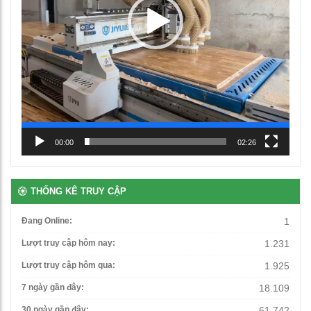
Ghế học sinh chân chữ L
00:00
02:26
460,000
₫
THỐNG KÊ TRUY CẬP
Bàn học đơn gấp gọn
1,250,000
₫
Đang Online:
1
Lượt truy cập hôm nay:
1.231
Ghế xoay văn phòng
Lượt truy cập hôm qua:
1.925
1,500,000
₫
7 ngày gần đây:
18.109
30 ngày gần đây:
61.742