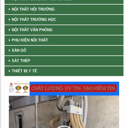
NỘI THẤT HỘI TRƯỜNG
NỘI THẤT TRƯỜNG HỌC
NỘI THẤT VĂN PHÒNG
PHỤ KIỆN NỘI THẤT
SÀN GỖ
SẮT THÉP
THIẾT BỊ Y TẾ
Trình
chơi
Video