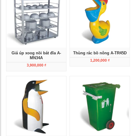
Giá úp xoog nồi bát đĩa A-
Thùng rác bồ nông A-TR45D
MN34A
1,200,000
₫
3,900,000
₫
Xem chi tiết
Xem chi tiết