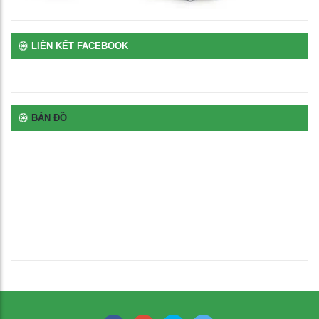
Bịt nhựa chân oval
100
₫
LIÊN KẾT FACEBOOK
Bịt nhựa móng ngựa chữ L
100
₫
BẢN ĐỒ
Bịt nhựa đầu thép hộp
100
₫
Thép oval 30x60
21,000
₫