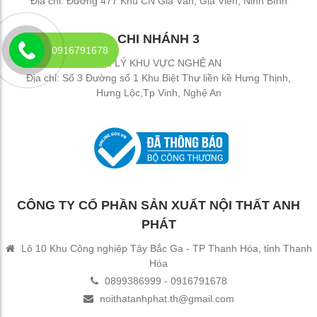
Địa chỉ: Đường 477 Khu CN Gia Vân, Gia Viễn, Ninh Bình
CHI NHÁNH 3
0916791678
ĐẠI LÝ KHU VỰC NGHỆ AN
Địa chỉ: Số 3 Đường số 1 Khu Biệt Thự liền kề Hưng Thịnh,
Hưng Lộc,Tp Vinh, Nghệ An
CÔNG TY CỔ PHẦN SẢN XUẤT NỘI THẤT ANH
PHÁT
Lô 10 Khu Công nghiệp Tây Bắc Ga - TP Thanh Hóa, tỉnh Thanh
Hóa
0899386999 - 0916791678
noithatanhphat.th@gmail.com