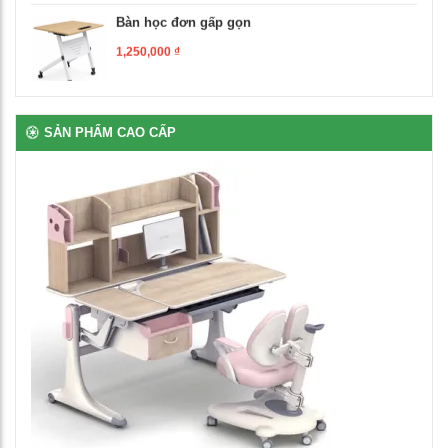
Bàn học đơn gấp gọn
1,250,000
₫
Ghế xoay văn phòng
1,500,000
₫
SẢN PHẨM CAO CẤP
Bàn giáo viên có hộc ngăn kéo
3,560,000
₫
Bàn để máy tính 2 chỗ chân sắt
2,650,000
₫
Bàn ghế bán trú rời gỗ tự nhiên phủ vernia
2,700,000
₫