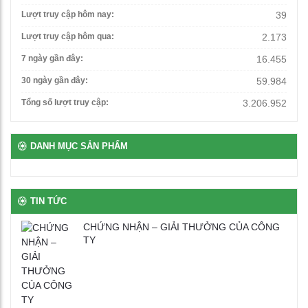
Ghế xoay văn phòng
Lượt truy cập hôm nay:
39
1,500,000
₫
Lượt truy cập hôm qua:
2.173
7 ngày gần đây:
16.455
Bàn giáo viên có hộc ngăn kéo
30 ngày gần đây:
59.984
3,560,000
₫
Tổng số lượt truy cập:
3.206.952
Bàn để máy tính 2 chỗ chân sắt
DANH MỤC SẢN PHẨM
2,650,000
₫
Bàn ghế bán trú rời gỗ tự nhiên phủ vernia
TIN TỨC
2,700,000
₫
CHỨNG NHẬN – GIẢI THƯỞNG CỦA CÔNG
TY
Bịt nhựa chân oval
100
₫