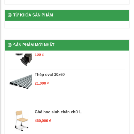
Bịt nhựa móng ngựa chữ L
TỪ KHÓA SẢN PHẨM
100
₫
Bịt nhựa đầu thép hộp
SẢN PHẨM MỚI NHẤT
100
₫
Thép oval 30x60
21,000
₫
Ghế học sinh chân chữ L
460,000
₫