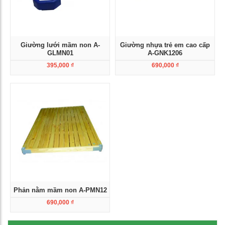
Giường lưới mầm non A-
Giường nhựa trẻ em cao cấp
GLMN01
A-GNK1206
395,000
₫
690,000
₫
Xem chi tiết
Xem chi tiết
Phản nằm mầm non A-PMN12
690,000
₫
Xem chi tiết