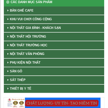
CÁC DANH MỤC SẢN PHẨM
BÀN GHẾ CAFE
KHU VUI CHƠI CÔNG CỘNG
NỘI THẤT GIA ĐÌNH - KHÁCH SẠN
NỘI THẤT HỘI TRƯỜNG
NỘI THẤT TRƯỜNG HỌC
NỘI THẤT VĂN PHÒNG
PHỤ KIỆN NỘI THẤT
SÀN GỖ
SẮT THÉP
THIẾT BỊ Y TẾ
Trình
chơi