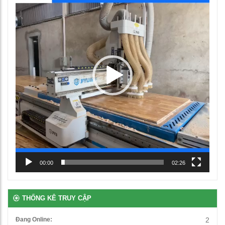
Video
Ghế học sinh chân chữ L
460,000
₫
00:00
02:26
Bàn học đơn gấp gọn
1,250,000
₫
THỐNG KÊ TRUY CẬP
Đang Online:
2