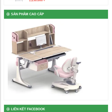
Ghế xoay văn phòng
SẢN PHẨM CAO CẤP
1,500,000
₫
Bàn giáo viên có hộc ngăn kéo
3,560,000
₫
Bàn để máy tính 2 chỗ chân sắt
2,650,000
₫
Bàn ghế bán trú rời gỗ tự nhiên phủ vernia
2,700,000
₫
Bịt nhựa chân oval
LIÊN KẾT FACEBOOK