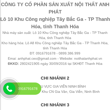
CÔNG TY CỔ PHẦN SẢN XUẤT NỘI THẤT ANH
PHÁT
Lô 10 Khu Công nghiệp Tây Bắc Ga - TP Thanh
Hóa, tỉnh Thanh Hóa
Nhà máy sản xuất: Lô 10 Khu Công nghiệp Tây Bắc Ga - TP Thanh
Hóa, tỉnh Thanh Hóa
Kho hàng hóa: Lô A8 Khu Công nghiệp Tây Bắc Ga - TP Thanh Hóa,
tỉnh Thanh Hóa
ĐT: 0916791678 - 0899.386.999
Emai: anhphat.ceo@gmail.com - Website: noithatanhphat.vn
ĐKKD:
2802421905 ngày 30/09/2016 tại SKHĐT Thanh Hóa
CHI NHÁNH 2
ĐẠI LÝ KHU VỰC GIA VIỄN NINH BÌNH
0916791678
Địa chỉ: Đường 477 Khu CN Gia Vân, Gia Viễn, Ninh Bình
CHI NHÁNH 3