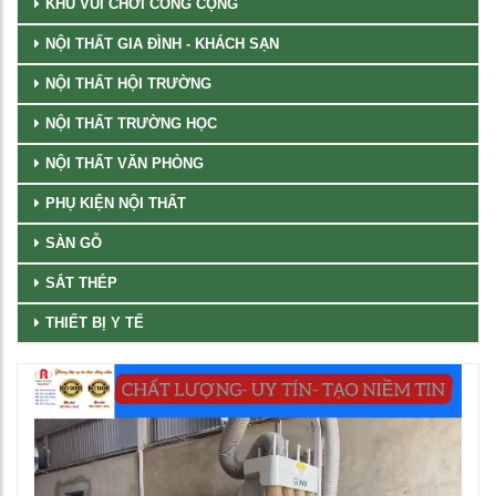
KHU VUI CHƠI CÔNG CỘNG
NỘI THẤT GIA ĐÌNH - KHÁCH SẠN
NỘI THẤT HỘI TRƯỜNG
NỘI THẤT TRƯỜNG HỌC
NỘI THẤT VĂN PHÒNG
PHỤ KIỆN NỘI THẤT
SÀN GỖ
SẮT THÉP
THIẾT BỊ Y TẾ
Trình
chơi
Video