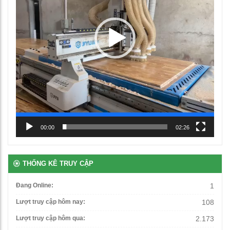
Ghế học sinh chân chữ L
460,000
₫
00:00
02:26
Bàn học đơn gấp gọn
THỐNG KÊ TRUY CẬP
1,250,000
₫
Đang Online:
1
Lượt truy cập hôm nay:
108
Ghế xoay văn phòng
Lượt truy cập hôm qua:
2.173
1,500,000
₫