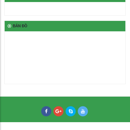
100
₫
Bịt nhựa móng ngựa chữ L
BẢN ĐỒ
100
₫
Bịt nhựa đầu thép hộp
100
₫
Thép oval 30x60
21,000
₫