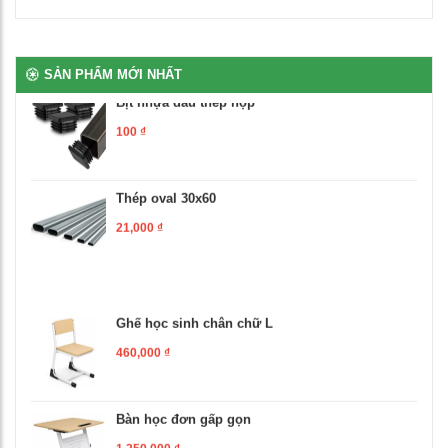
100
₫
SẢN PHẨM MỚI NHẤT
Bịt nhựa đầu thép hộp
100
₫
Thép oval 30x60
21,000
₫
Ghế học sinh chân chữ L
460,000
₫
Bàn học đơn gấp gọn
1,250,000
₫