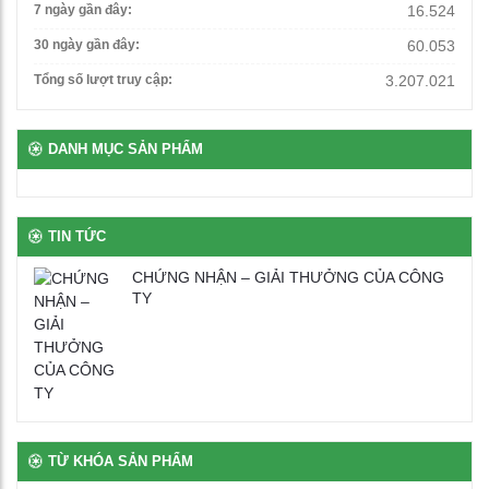
7 ngày gần đây:
16.524
30 ngày gần đây:
60.053
Bàn giáo viên có hộc ngăn kéo
Tổng số lượt truy cập:
3.207.021
3,560,000
₫
DANH MỤC SẢN PHẨM
Bàn để máy tính 2 chỗ chân sắt
2,650,000
₫
TIN TỨC
Bàn ghế bán trú rời gỗ tự nhiên phủ vernia
CHỨNG NHẬN – GIẢI THƯỞNG CỦA CÔNG
2,700,000
₫
TY
Bịt nhựa chân oval
100
₫
TỪ KHÓA SẢN PHẨM
Bịt nhựa móng ngựa chữ L