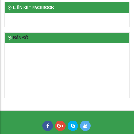
LIÊN KẾT FACEBOOK
Bịt nhựa chân oval
100
₫
BẢN ĐỒ
Bịt nhựa móng ngựa chữ L
100
₫
Bịt nhựa đầu thép hộp
100
₫
Thép oval 30x60
21,000
₫