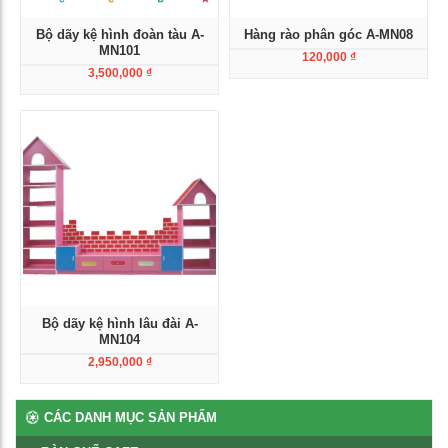
Bộ dãy kệ hình đoàn tàu A-
Hàng rào phân góc A-MN08
MN101
120,000
₫
3,500,000
₫
Xem chi tiết
Xem chi tiết
Bộ dãy kệ hình lâu đài A-
MN104
2,950,000
₫
Xem chi tiết
CÁC DANH MỤC SẢN PHẨM