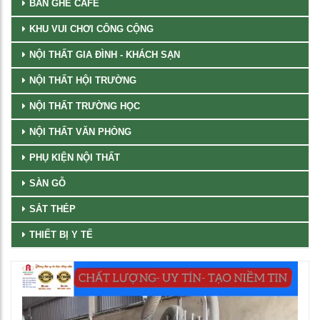
BÀN GHẾ CAFE
KHU VUI CHƠI CÔNG CỘNG
NỘI THẤT GIA ĐÌNH - KHÁCH SẠN
NỘI THẤT HỘI TRƯỜNG
NỘI THẤT TRƯỜNG HỌC
NỘI THẤT VĂN PHÒNG
PHỤ KIỆN NỘI THẤT
SÀN GỖ
SẮT THÉP
THIẾT BỊ Y TẾ
Trình
chơi
Video