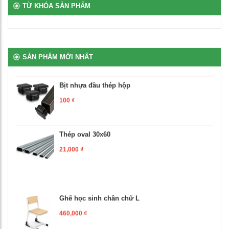
TỪ KHÓA SẢN PHẨM
Bịt nhựa móng ngựa chữ L
100
₫
SẢN PHẨM MỚI NHẤT
Bịt nhựa đầu thép hộp
100
₫
Thép oval 30x60
21,000
₫
Ghế học sinh chân chữ L
460,000
₫