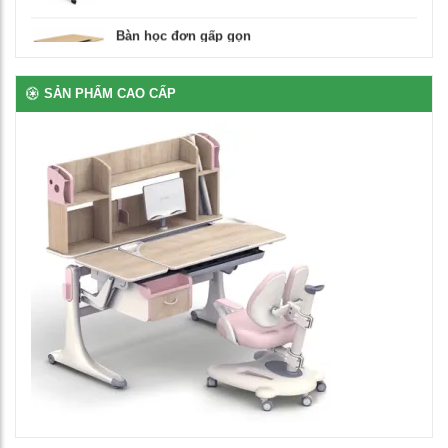
Bàn học đơn gấp gọn
1,250,000
₫
SẢN PHẨM CAO CẤP
Ghế xoay văn phòng
1,500,000
₫
Bàn giáo viên có hộc ngăn kéo
3,560,000
₫
Bàn để máy tính 2 chỗ chân sắt
2,650,000
₫
Bàn ghế bán trú rời gỗ tự nhiên phủ vernia
2,700,000
₫