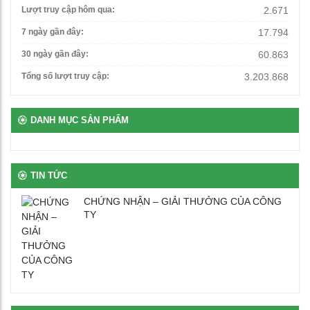
Ghế xoay văn phòng
Lượt truy cập hôm qua:
2.671
1,500,000
₫
7 ngày gần đây:
17.794
30 ngày gần đây:
60.863
Bàn giáo viên có hộc ngăn kéo
Tổng số lượt truy cập:
3.203.868
3,560,000
₫
DANH MỤC SẢN PHẨM
Bàn để máy tính 2 chỗ chân sắt
2,650,000
₫
TIN TỨC
CHỨNG NHẬN – GIẢI THƯỞNG CỦA CÔNG
Bàn ghế bán trú rời gỗ tự nhiên phủ vernia
TY
2,700,000
₫
Bịt nhựa chân oval
100
₫