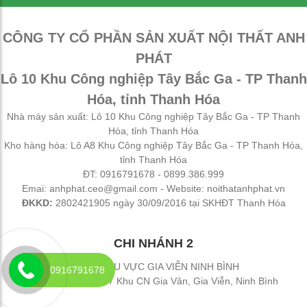
CÔNG TY CỔ PHẦN SẢN XUẤT NỘI THẤT ANH
PHÁT
Lô 10 Khu Công nghiệp Tây Bắc Ga - TP Thanh
Hóa, tỉnh Thanh Hóa
Nhà máy sản xuất: Lô 10 Khu Công nghiệp Tây Bắc Ga - TP Thanh
Hóa, tỉnh Thanh Hóa
Kho hàng hóa: Lô A8 Khu Công nghiệp Tây Bắc Ga - TP Thanh Hóa,
tỉnh Thanh Hóa
ĐT: 0916791678 - 0899.386.999
Emai: anhphat.ceo@gmail.com - Website: noithatanhphat.vn
ĐKKD:
2802421905 ngày 30/09/2016 tại SKHĐT Thanh Hóa
CHI NHÁNH 2
ĐẠI LÝ KHU VỰC GIA VIỄN NINH BÌNH
0916791678
Địa chỉ: Đường 477 Khu CN Gia Vân, Gia Viễn, Ninh Bình