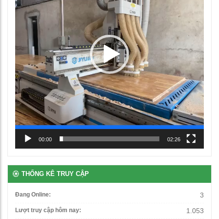
Ghế học sinh chân chữ L
00:00
02:26
460,000
₫
THỐNG KÊ TRUY CẬP
Bàn học đơn gấp gọn
1,250,000
₫
Đang Online:
3
Lượt truy cập hôm nay:
1.053