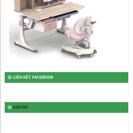
Bàn để máy tính 2 chỗ chân sắt
2,650,000
₫
Bàn ghế bán trú rời gỗ tự nhiên phủ vernia
2,700,000
₫
Bịt nhựa chân oval
100
₫
LIÊN KẾT FACEBOOK
Bịt nhựa móng ngựa chữ L
100
₫
BẢN ĐỒ
Bịt nhựa đầu thép hộp
100
₫