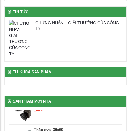
Bàn ghế bán trú rời gỗ tự nhiên phủ vernia
TIN TỨC
2,700,000
₫
CHỨNG NHẬN – GIẢI THƯỞNG CỦA CÔNG
TY
Bịt nhựa chân oval
100
₫
Bịt nhựa móng ngựa chữ L
TỪ KHÓA SẢN PHẨM
100
₫
Bịt nhựa đầu thép hộp
SẢN PHẨM MỚI NHẤT
100
₫
Thép oval 30x60
21,000
₫