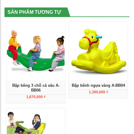
SẢN PHẨM TƯƠNG TỰ
Bập bêng 3 chỗ cá sấu A-
Bập bênh ngựa vàng A-BB04
BB06
1,390,000
₫
1,870,000
₫
Xem chi tiết
Xem chi tiết