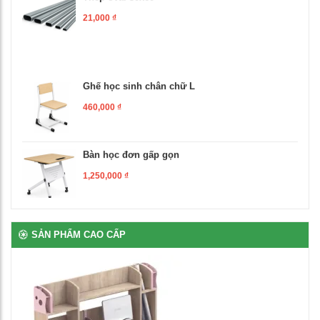
Ghế học sinh chân chữ L
460,000
₫
Bàn học đơn gấp gọn
1,250,000
₫
Ghế xoay văn phòng
1,500,000
₫
SẢN PHẨM CAO CẤP
Bàn giáo viên có hộc ngăn kéo
3,560,000
₫