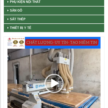
PHỤ KIỆN NỘI THẤT
SÀN GỖ
SẮT THÉP
THIẾT BỊ Y TẾ
Trình
chơi
Video