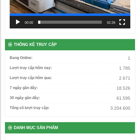
Ghế học sinh chân chữ L
460,000
₫
00:00
02:26
Bàn học đơn gấp gọn
1,250,000
₫
THỐNG KÊ TRUY CẬP
Đang Online:
1
Ghế xoay văn phòng
Lượt truy cập hôm nay:
1.785
1,500,000
₫
Lượt truy cập hôm qua:
2.671
7 ngày gần đây:
18.526
Bàn giáo viên có hộc ngăn kéo
30 ngày gần đây:
61.595
3,560,000
₫
Tổng số lượt truy cập:
3.204.600
Bàn để máy tính 2 chỗ chân sắt
DANH MỤC SẢN PHẨM
2,650,000
₫