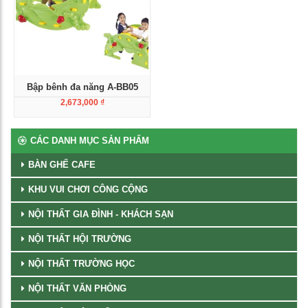
Bập bênh đa năng A-BB05
2,673,000
₫
Xem chi tiết
CÁC DANH MỤC SẢN PHẨM
BÀN GHẾ CAFE
KHU VUI CHƠI CÔNG CỘNG
NỘI THẤT GIA ĐÌNH - KHÁCH SẠN
NỘI THẤT HỘI TRƯỜNG
NỘI THẤT TRƯỜNG HỌC
NỘI THẤT VĂN PHÒNG