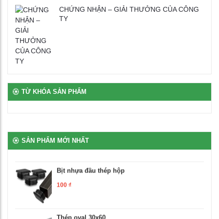
CHỨNG NHẬN – GIẢI THƯỞNG CỦA CÔNG
TY
Bàn ghế bán trú rời gỗ tự nhiên phủ vernia
2,700,000
₫
Bịt nhựa chân oval
100
₫
TỪ KHÓA SẢN PHẨM
Bịt nhựa móng ngựa chữ L
100
₫
SẢN PHẨM MỚI NHẤT
Bịt nhựa đầu thép hộp
100
₫
Thép oval 30x60