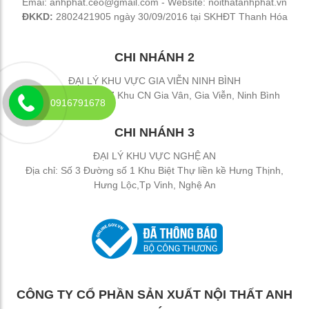
Emai: anhphat.ceo@gmail.com - Website: noithatanhphat.vn
ĐKKD:
2802421905 ngày 30/09/2016 tại SKHĐT Thanh Hóa
CHI NHÁNH 2
ĐẠI LÝ KHU VỰC GIA VIỄN NINH BÌNH
Địa chỉ: Đường 477 Khu CN Gia Vân, Gia Viễn, Ninh Bình
0916791678
CHI NHÁNH 3
ĐẠI LÝ KHU VỰC NGHỆ AN
Địa chỉ: Số 3 Đường số 1 Khu Biệt Thự liền kề Hưng Thịnh,
Hưng Lộc,Tp Vinh, Nghệ An
CÔNG TY CỔ PHẦN SẢN XUẤT NỘI THẤT ANH