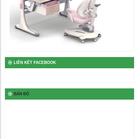
Bàn để máy tính 2 chỗ chân sắt
2,650,000
₫
Bàn ghế bán trú rời gỗ tự nhiên phủ vernia
2,700,000
₫
LIÊN KẾT FACEBOOK
Bịt nhựa chân oval
100
₫
BẢN ĐỒ
Bịt nhựa móng ngựa chữ L
100
₫
Bịt nhựa đầu thép hộp