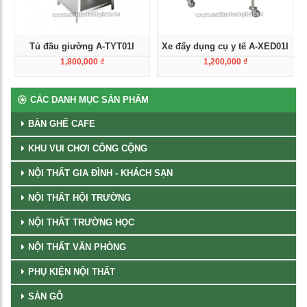
Tủ đầu giường A-TYT01I
Xe đẩy dụng cụ y tế A-XED01I
1,800,000
₫
1,200,000
₫
Xem chi tiết
Xem chi tiết
CÁC DANH MỤC SẢN PHẨM
BÀN GHẾ CAFE
KHU VUI CHƠI CÔNG CỘNG
NỘI THẤT GIA ĐÌNH - KHÁCH SẠN
NỘI THẤT HỘI TRƯỜNG
NỘI THẤT TRƯỜNG HỌC
NỘI THẤT VĂN PHÒNG
PHỤ KIỆN NỘI THẤT
SÀN GỖ