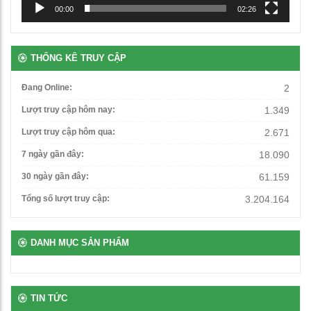
Ghế học sinh chân chữ L
00:00
02:26
460,000
₫
THỐNG KÊ TRUY CẬP
Bàn học đơn gấp gọn
Đang Online:
2
1,250,000
₫
Lượt truy cập hôm nay:
1.349
Lượt truy cập hôm qua:
2.671
Ghế xoay văn phòng
7 ngày gần đây:
18.090
1,500,000
₫
30 ngày gần đây:
61.159
Tổng số lượt truy cập:
3.204.164
Bàn giáo viên có hộc ngăn kéo
3,560,000
₫
DANH MỤC SẢN PHẨM
Bàn để máy tính 2 chỗ chân sắt
2,650,000
₫
TIN TỨC