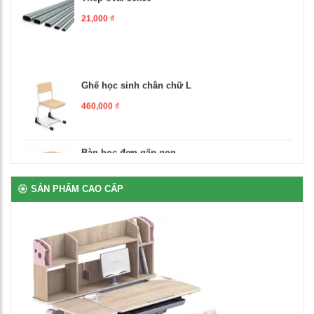
21,000
₫
Ghế học sinh chân chữ L
460,000
₫
Bàn học đơn gấp gọn
1,250,000
₫
SẢN PHẨM CAO CẤP
Ghế xoay văn phòng
1,500,000
₫
Bàn giáo viên có hộc ngăn kéo
3,560,000
₫