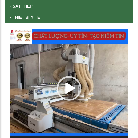
SẮT THÉP
THIẾT BỊ Y TẾ
Trình
chơi
Video